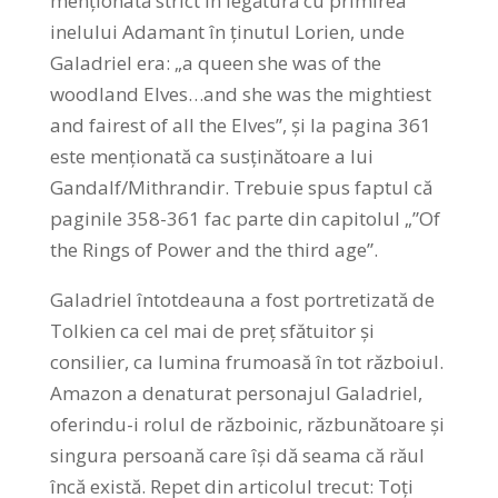
menționată strict în legătură cu primirea
inelului Adamant în ținutul Lorien, unde
Galadriel era: „a queen she was of the
woodland Elves…and she was the mightiest
and fairest of all the Elves”, și la pagina 361
este menționată ca susținătoare a lui
Gandalf/Mithrandir. Trebuie spus faptul că
paginile 358-361 fac parte din capitolul „”Of
the Rings of Power and the third age”.
Galadriel întotdeauna a fost portretizată de
Tolkien ca cel mai de preț sfătuitor și
consilier, ca lumina frumoasă în tot războiul.
Amazon a denaturat personajul Galadriel,
oferindu-i rolul de războinic, răzbunătoare și
singura persoană care își dă seama că răul
încă există. Repet din articolul trecut: Toți