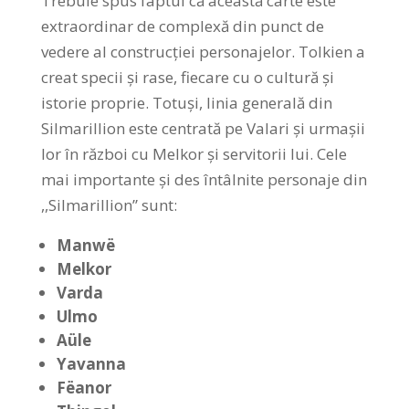
Trebuie spus faptul că această carte este
extraordinar de complexă din punct de
vedere al construcției personajelor. Tolkien a
creat specii și rase, fiecare cu o cultură și
istorie proprie. Totuși, linia generală din
Silmarillion este centrată pe Valari și urmașii
lor în război cu Melkor și servitorii lui. Cele
mai importante și des întâlnite personaje din
,,Silmarillion” sunt:
Manwë
Melkor
Varda
Ulmo
Aüle
Yavanna
Fëanor