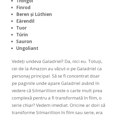
Thingol
Finrod
Beren
și
Lúthien
Eärendil
Tuor
Túrin
Sauron
Ungoliant
Vedeți undeva Galadriel? Da, nici eu. Totuși,
cei de la Amazon au văzut-o pe Galadriel ca
personaj principal. Să se fi concentrat doar
pe paginile unde apare Galadriel având în
vedere că Silmarillion este o carte mult prea
complexă pentru a fi transformată în film, o
serie chiar? Vedem imediat. Oricine ar dori să
transforme Silmarillion în film sau serie, era