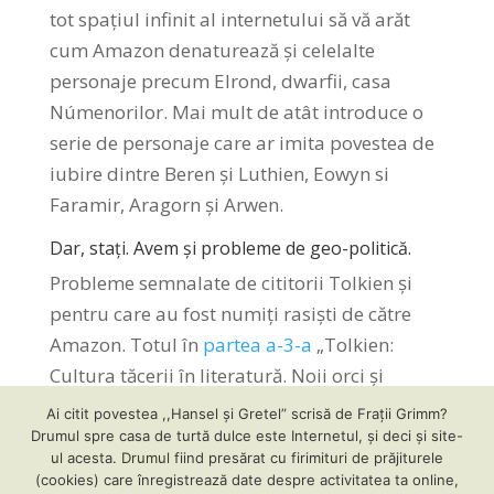
tot spațiul infinit al internetului să vă arăt
cum Amazon denaturează și celelalte
personaje precum Elrond, dwarfii, casa
Númenorilor. Mai mult de atât introduce o
serie de personaje care ar imita povestea de
iubire dintre Beren și Luthien, Eowyn si
Faramir, Aragorn și Arwen.
Dar, stați. Avem și probleme de geo-politică.
Probleme semnalate de cititorii Tolkien și
pentru care au fost numiți rasiști de către
Amazon. Totul în
partea a-3-a
„Tolkien:
Cultura tăcerii în literatură. Noii orci și
Amazon”.
Ai citit povestea ,,Hansel și Gretel” scrisă de Frații Grimm?
Drumul spre casa de turtă dulce este Internetul, și deci și site-
ul acesta. Drumul fiind presărat cu firimituri de prăjiturele
(cookies) care înregistrează date despre activitatea ta online,