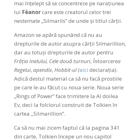
mai înțelept să se concentreze pe narațiunea
lui
Fëanor
care este creatorul celor trei
nestemate „Silmarils” de unde și titlul cărții.
Amazon se apără spunând că nu au
drepturile de autor asupra cărții Silmarillion,
dar au totuși drepturile de autor pentru
Frăția Inelului,
Cele două turnuri
,
Întoarcerea
Regelui
,
apendix
,
Hobbit-ul (
aici
declarația).
Adică destul material ca să nu facă prostiile
pe care le-au făcut cu noua serie. Noua serie
„Rings of Power” face trimitere la Al doilea
Ev, deci la folclorul construit de Tolkien în
cartea ,,Silmarillion”.
Ca să nu mai zicem faptul că la pagina 341
din carte, Tolkien începe un nou capitol